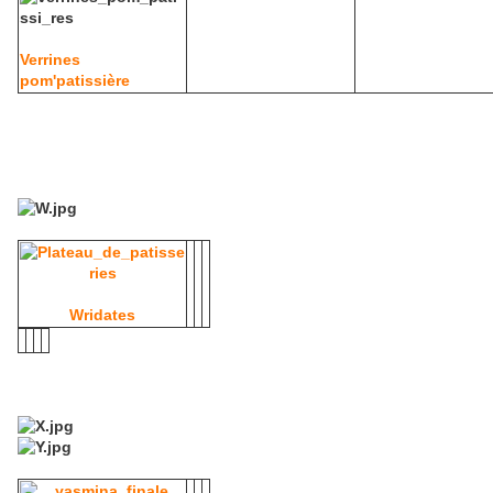
Verrines
pom'patissière
Wridates