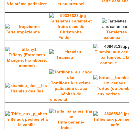
Tarte catalane
à la crème patissière
et au streusel
Tartelettes caramel et
fruits secs de
Tarte tropèzienne
Christophe
Tartelettes
Felder
carambar
Tiramisu aux cer
Tiffany (Entremets
Tiramisu
parfumées à l
Mangue, Framboise,
cannelle
ananas)
Tortillons à la crème
patissière et aux
Tortue (ou bomb
Tiramisu des îles
pépites de
aux cerises
chocolat
Trifle aux pêches et à
Trifles aux pomme
Trifle banane-
la vanille
café
fraise