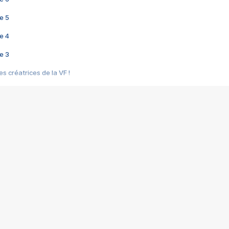
e 5
e 4
e 3
s créatrices de la VF !
e 2
e 1
e Mektoub My Love arrive enfin ! Rencontre avec Shaïn Boumedine et Sal
i : après Toni en famille
elle réalise le bouleversant Dites lui que je l'aime
ais ! Rencontre autour de Vie privée de Rebecca Zlotowski
 de Marguerite, Grave... Rencontre avec Ella Rumpf
 Les Rêveurs, un film intime sur la santé mentale