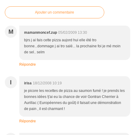
Ajouter un commentaire
M
mamanmoncef.zup
05/02/2009 13:30
bjrs j ai fais cette pizza aujord hui elle été tro
bonne...dommage j ai tro salé... la prochaine foi je mé moin
de sel.. selm
Répondre
I
irisa
18/12/2008 10:19
je picore les recettes de pizza au saumon fumé ! je prends les
bonnes idées !j'ai eu la chance de voir Gontran Cherrier à
Aurillac ( Européennes du goût) il faisait une démonstration
de pain , il est charmant !
Répondre