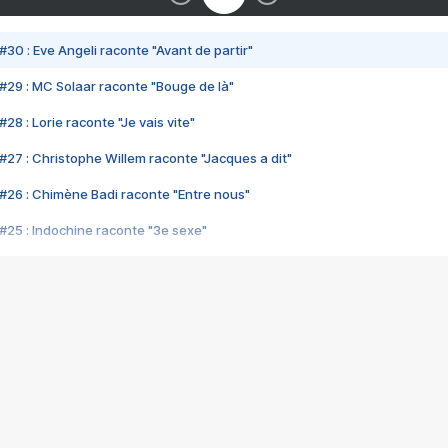
#30 : Eve Angeli raconte "Avant de partir"
#29 : MC Solaar raconte "Bouge de là"
28 : Lorie raconte "Je vais vite"
#27 : Christophe Willem raconte "Jacques a dit"
#26 : Chimène Badi raconte "Entre nous"
#25 : Indochine raconte "3e sexe"
#24 : Zaho raconte "C'est chelou"
#23 : Patrick Bruel raconte "Au café des délices"
#22 : Kyo raconte "Le chemin"
#21 : Nolwenn Leroy raconte "Cassé"
#20 : Patrick Hernandez raconte "Born to be alive"
#19 : Lorie raconte "Près de moi"