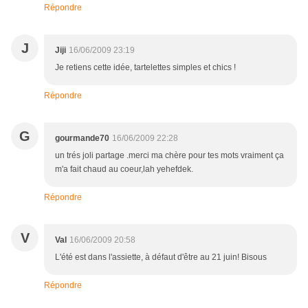
Répondre
J
Jiji
16/06/2009 23:19
Je retiens cette idée, tartelettes simples et chics !
Répondre
G
gourmande70
16/06/2009 22:28
un trés joli partage .merci ma chère pour tes mots vraiment ça
m'a fait chaud au coeur,lah yehefdek.
Répondre
V
Val
16/06/2009 20:58
L'été est dans l'assiette, à défaut d'être au 21 juin! Bisous
Répondre