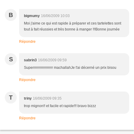
B
bigmumy
16/06/2009 10:03
Moi j'aime ce qui est rapide à préparer et ces tartelettes sont
tout à fait réussies et très bonne à manger !!!Bonne journée
Répondre
S
sabrin3
16/06/2009 09:59
Superrrrrrrrrrrrrrrrr machallahJe t'ai décerné un prix bisou
Répondre
T
triny
16/06/2009 09:35
trop mignon!! et facile et rapide!!! bravo bizzz
Répondre