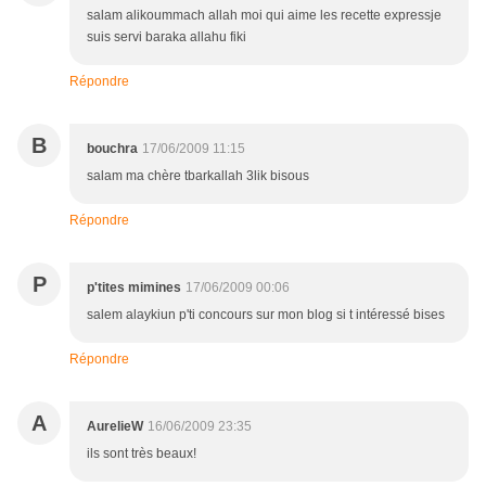
salam alikoummach allah moi qui aime les recette expressje
suis servi baraka allahu fiki
Répondre
B
bouchra
17/06/2009 11:15
salam ma chère tbarkallah 3lik bisous
Répondre
P
p'tites mimines
17/06/2009 00:06
salem alaykiun p'ti concours sur mon blog si t intéressé bises
Répondre
A
AurelieW
16/06/2009 23:35
ils sont très beaux!