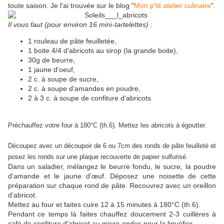
toute saison. Je l'ai trouvée sur le blog "
Mon p'tit atelier culinaire
".
Il vous faut (pour environ 16 mini-tartelettes) :
1 rouleau de pâte feuilletée,
1 boite 4/4 d'abricots au sirop (la grande boite),
30g de beurre,
1 jaune d'oeuf,
2 c. à soupe de sucre,
2 c. à soupe d'amandes en poudre,
2 à 3 c. à soupe de confiture d'abricots
Préchauffez votre four à 180°C (th.6).
Mettez les abricots à égoutter.
Découpez avec un découpoir de 6 ou 7cm des ronds de pâte feuilleté et
posez les ronds sur une plaque recouverte de papier sulfurisé.
Dans un saladier, mélangez le beurre fondu, le sucre, la poudre
d'amande et le jaune d'œuf. Déposez une noisette de cette
préparation sur chaque rond de pâte. Recouvrez avec un oreillon
d'abricot.
Mettez au four et faites cuire 12 à 15 minutes à 180°C (th.6).
Pendant ce temps là faites chauffez doucement 2-3 cuillères à
café de confiture d'abricot au micro-ondes pour la liquéfier.