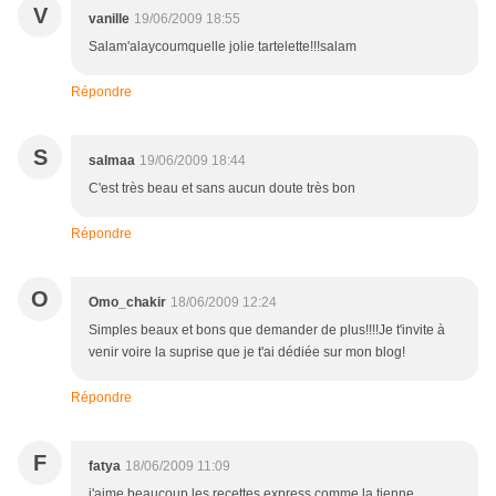
V
vanille
19/06/2009 18:55
Salam'alaycoumquelle jolie tartelette!!!salam
Répondre
S
salmaa
19/06/2009 18:44
C'est très beau et sans aucun doute très bon
Répondre
O
Omo_chakir
18/06/2009 12:24
Simples beaux et bons que demander de plus!!!!Je t'invite à
venir voire la suprise que je t'ai dédiée sur mon blog!
Répondre
F
fatya
18/06/2009 11:09
j'aime beaucoup les recettes express comme la tienne,