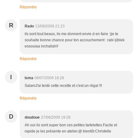
Répondre
R
Rado
13/08/2009 21:23
ils sont tout beaux, ils me donnent envie d en faire :)je te
souhaite bonne chance pour ton accouchement : rabi ijiblek
essouiaa inchallah!!
Répondre
I
Isma
08/07/2009 18:28
SalamJ'ai testé cette recette et c'est un régal !!!
Répondre
D
doudoue
27/06/2009 19:28
Ah oui ils sont super bon ces petites tartelettes.Facile et
rapide je les présente en atelier.@ bientôt Christelle