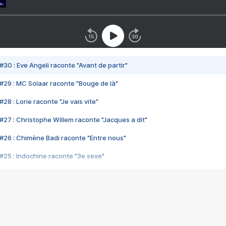
#30 : Eve Angeli raconte "Avant de partir"
#29 : MC Solaar raconte "Bouge de là"
28 : Lorie raconte "Je vais vite"
#27 : Christophe Willem raconte "Jacques a dit"
#26 : Chimène Badi raconte "Entre nous"
#25 : Indochine raconte "3e sexe"
#24 : Zaho raconte "C'est chelou"
#23 : Patrick Bruel raconte "Au café des délices"
#22 : Kyo raconte "Le chemin"