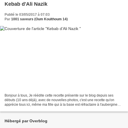
Kebab d'Ali Nazik
Publié le 03/05/2017 à 07:03
Par
1001 saveurs (Oum Koulthoum 14)
Bonjour à tous, Je réédite cette recette présente sur le blog depuis ses
débuts (10 ans déjà), avec de nouvelles photos, c'est une recette qu'on
apprécie tous ici, même ma fille qui à la base est réfractaire à l'aubergine
l'aime sous cette forme. C'est...
Hébergé par Overblog