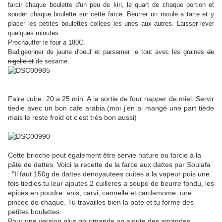
farcir chaque boulette d'un peu de kiri, le quart de chaque portion et
souder chaque boulette sur cette farce. Beurrer un moule a tarte et y
placer les petites boulettes collees les unes aux autres. Laisser lever
quelques minutes.
Prechauffer le four a 180C.
Badigeonner de jaune d'oeuf et parsemer le tout avec les graines
de
nigelle et
de sesame.
Faire cuire 20 a 25 min. A la sortie de four napper de miel. Servir
tiedie avec un bon cafe arabia.(moi j'en ai mangé une part tiède
mais le reste froid et c'est très bon aussi)
Cette brioche peut également être servie nature ou farcie à la
pâte de dattes. Voici la recette de la farce aux dattes par Soulafa
: "Il faut 150g de dattes denoyautees cuites a la vapeur puis une
fois tiedies tu leur ajoutes 2 cuilleres a soupe de beurre fondu, les
epices en poudre: anis, carvi, cannelle et cardamome, une
pincee de chaque. Tu travailles bien la pate et tu forme des
petites boulettes.
Pour une version plus gourmande on ajoute des amandes,