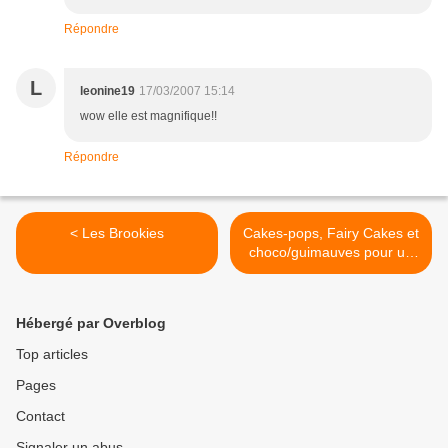
Répondre
L
leonine19
17/03/2007 15:14
wow elle est magnifique!!
Répondre
< Les Brookies
Cakes-pops, Fairy Cakes et
choco/guimauves pour un
goûter de filles >
Hébergé par Overblog
Top articles
Pages
Contact
Signaler un abus