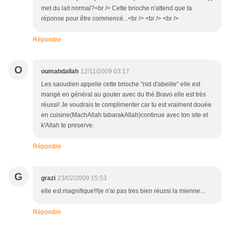
met du lait normal?<br /> Cette brioche n'attend que ta
réponse pour être commencé...<br /> <br /> <br />
Répondre
O
oumabdallah
12/11/2009 03:17
Les saoudien appelle cette brioche "nid d'abeille" elle est
mangé en général au gouter avec du thé.Bravo elle est très
réussi! Je voudrais te complimenter car tu est vraiment douée
en cuisine(MachAllah tabarakAllah)continue avec ton site et
k'Allah te preserve.
Répondre
G
grazi
23/02/2009 15:53
elle est magnifique!!!je n'ai pas tres bien réussi la mienne...
Répondre