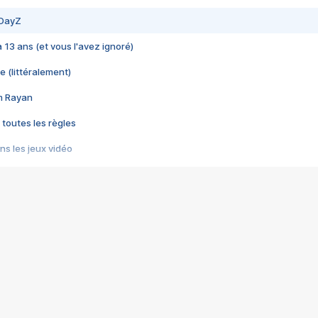
 DayZ
 a 13 ans (et vous l'avez ignoré)
e (littéralement)
im Rayan
 toutes les règles
s les jeux vidéo
us choquant de Rockstar ? - Le scandale BULLY
e plus moche de Steam
du RÊVE tourne au CAUCHEMAR
pendant 8 heures
it… à tort
umiliés par un jeu vidéo