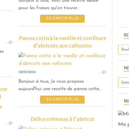
Bonjour à tous, Voici une recette idéale
pour les fraises qu'on trouve...
EN SAVOIR PLUS
R
ENTREMETS
Panna cotta à la vanille et confiture
…
DESSERTS EXPRESS
d’abricots aux calissons
es
N
08/05/2009
…
Bonjour à tous, Je vous propose
one
aujourd'hui une recette de panna cotta...
i
EN SAVOIR PLUS
MI
ENTREMETS
DESSERTS EXPRESS
Délice crémeux à l'abricot
Ma p
…