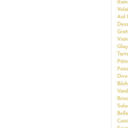
Ram
Volai
Aid 
Dess
Grat
Vian
Glaç
Tart
Pâte
Pois
Dive
Bûch
Vanil
Brio
Sala
Bell
Cuis