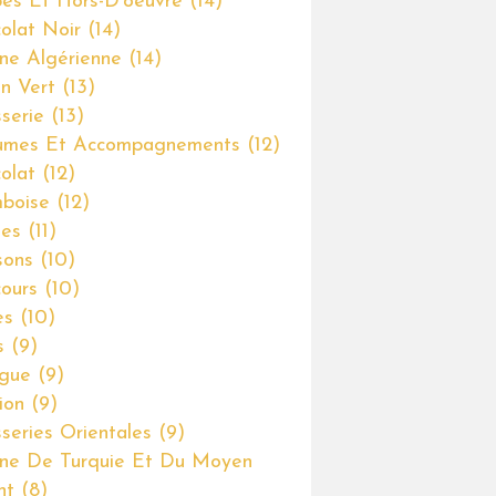
es Et Hors-D'oeuvre
(14)
olat Noir
(14)
ine Algérienne
(14)
on Vert
(13)
sserie
(13)
umes Et Accompagnements
(12)
olat
(12)
boise
(12)
ses
(11)
sons
(10)
ours
(10)
es
(10)
s
(9)
gue
(9)
ion
(9)
sseries Orientales
(9)
ine De Turquie Et Du Moyen
nt
(8)