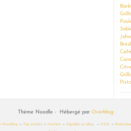
Barb
Gril
Poul
Sabl
Joha
Bred
Caf
Cara
Citr
Gril
Pist
Thème Noodle - Hébergé par
Overblog
ur Overblog
Top articles
Contact
Signaler un abus
C.G.U.
Rémunérat