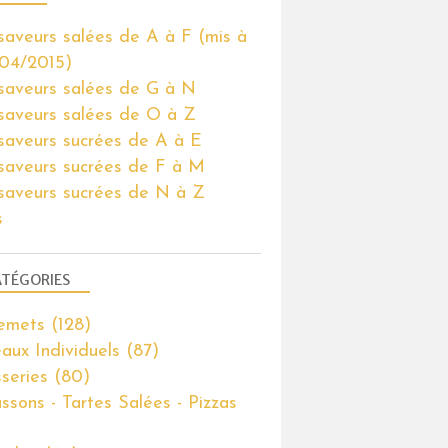
saveurs salées de A à F (mis à
ENTREMETS
 04/2015)
saveurs salées de G à N
saveurs salées de O à Z
saveurs sucrées de A à E
saveurs sucrées de F à M
saveurs sucrées de N à Z
s
TÉGORIES
emets
(128)
aux Individuels
(87)
sseries
(80)
ssons - Tartes Salées - Pizzas