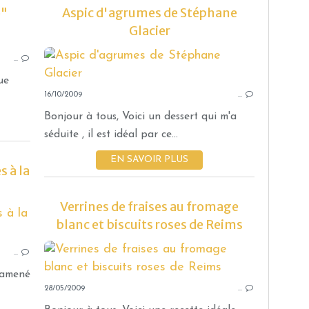
o"
Aspic d'agrumes de Stéphane
Glacier
ENTREMETS
…
ue
16/10/2009
…
Bonjour à tous, Voici un dessert qui m'a
séduite , il est idéal par ce...
EN SAVOIR PLUS
 à la
Verrines de fraises au fromage
ENTREMETS
blanc et biscuits roses de Reims
…
ramené
28/05/2009
…