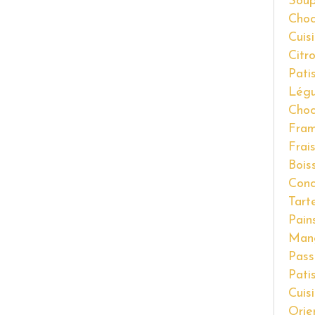
Soup
Choc
Cuis
Citr
Pati
Lég
Choc
Fram
Frai
Bois
Conc
Tart
Pain
Man
Pass
Pati
Cuis
Orie