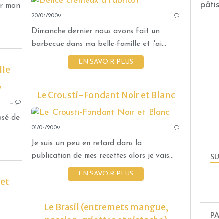
pâtis
ur mon
20/04/2009
…
Dimanche dernier nous avons fait un
barbecue dans ma belle-famille et j'ai...
EN SAVOIR PLUS
lle
ENTREMETS
Le Crousti-Fondant Noir et Blanc
…
osé de
01/04/2009
…
Je suis un peu en retard dans la
publication de mes recettes alors je vais...
SU
EN SAVOIR PLUS
 et
Le Brasil (entremets mangue,
PA
ENTREMETS