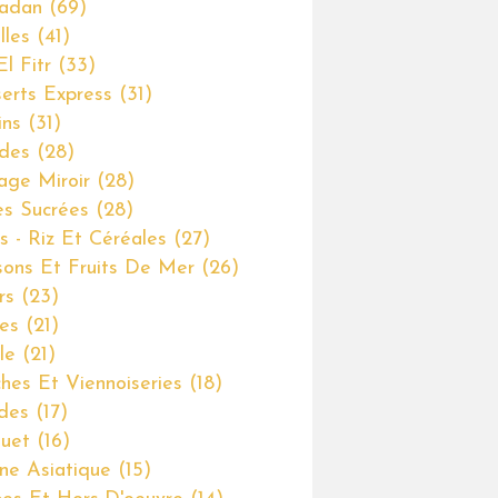
adan
(69)
lles
(41)
El Fitr
(33)
erts Express
(31)
ins
(31)
des
(28)
age Miroir
(28)
es Sucrées
(28)
s - Riz Et Céréales
(27)
sons Et Fruits De Mer
(26)
rs
(23)
es
(21)
le
(21)
ches Et Viennoiseries
(18)
des
(17)
ouet
(16)
ine Asiatique
(15)