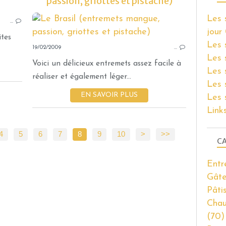
passion, griottes et pistache)
DESSERTS EXPRESS
Les 
…
jour
ites
Les 
19/02/2009
…
Les 
Voici un délicieux entremets assez facile à
Les 
réaliser et également léger...
Les 
EN SAVOIR PLUS
Les 
Link
4
5
6
7
8
9
10
>
>>
CA
Entr
Gâte
Pâti
Chau
(70)