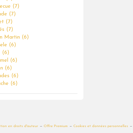
ecue
(7)
lade
(7)
et
(7)
és
(7)
n Martin
(6)
ele
(6)
é
(6)
mel
(6)
on
(6)
lades
(6)
ache
(6)
ion en droits d'auteur
Offre Premium
Cookies et données personnelles