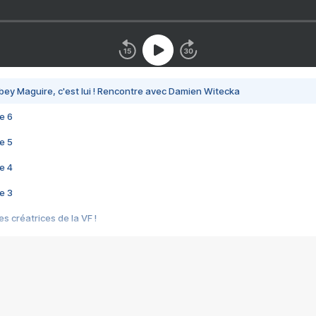
bey Maguire, c'est lui ! Rencontre avec Damien Witecka
e 6
e 5
e 4
e 3
s créatrices de la VF !
e 2
e 1
e Mektoub My Love arrive enfin ! Rencontre avec Shaïn Boumedine et Sal