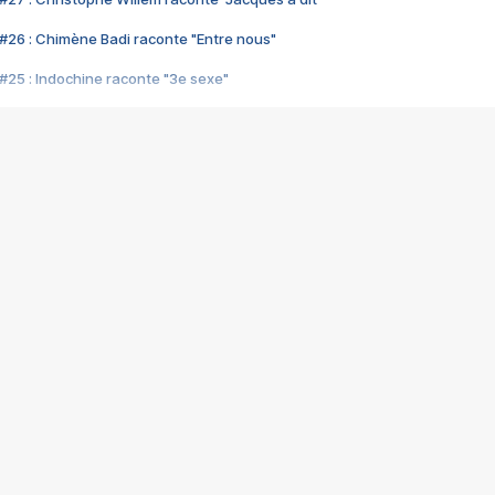
#26 : Chimène Badi raconte "Entre nous"
#25 : Indochine raconte "3e sexe"
#24 : Zaho raconte "C'est chelou"
#23 : Patrick Bruel raconte "Au café des délices"
#22 : Kyo raconte "Le chemin"
#21 : Nolwenn Leroy raconte "Cassé"
#20 : Patrick Hernandez raconte "Born to be alive"
#19 : Lorie raconte "Près de moi"
#18 : Michael Jones raconte "A nos actes manqués" (avec Jean-Jacque
#17 : Khaled raconte "Aïcha"
#16 : Corneille raconte "Parce qu'on vient de loin"
#15 : Indochine raconte "L'aventurier"