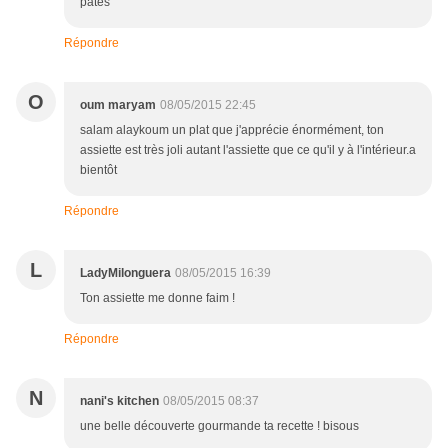
pates
Répondre
O
oum maryam
08/05/2015 22:45
salam alaykoum un plat que j'apprécie énormément, ton
assiette est très joli autant l'assiette que ce qu'il y à l'intérieur.a
bientôt
Répondre
L
LadyMilonguera
08/05/2015 16:39
Ton assiette me donne faim !
Répondre
N
nani's kitchen
08/05/2015 08:37
une belle découverte gourmande ta recette ! bisous